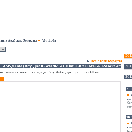
нные Арабские Эмираты
Абу-Даби
ВСЕ
Все отели курорта
бу-Даби (Абу Даби) отель: Al Diar Gulf Hotel & Resort 4*
ВСЕ
нескольких минутах езды до Абу Даби , до аэропорта 60 км.
ВСЕ
21.
фе
Сег
еже
20.
ун
Как