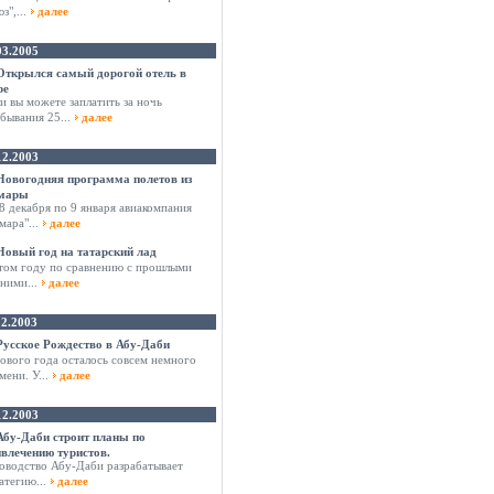
з",...
далее
03.2005
Открылся самый дорогой отель в
ре
и вы можете заплатить за ночь
бывания 25...
далее
12.2003
Новогодняя программа полетов из
мары
8 декабря по 9 января авиакомпания
мара"...
далее
Новый год на татарский лад
том году по сравнению с прошлыми
ними...
далее
12.2003
Русское Рождество в Абу-Даби
ового года осталось совсем немного
мени. У...
далее
12.2003
Абу-Даби строит планы по
влечению туристов.
оводство Абу-Даби разрабатывает
атегию...
далее