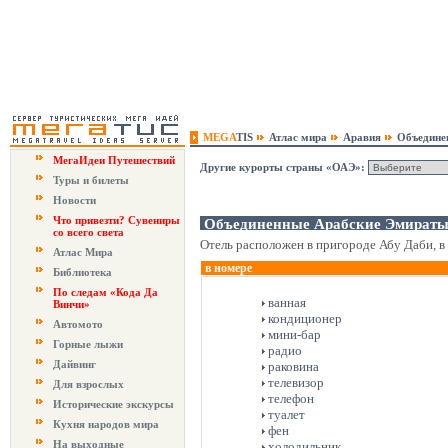
MEGA
TIS
Атлас мира
Аравия
Объедине
МегаИдеи Путешествий
Другие курорты страны «ОАЭ»:
Туры и билеты
Новости
Что привезти? Сувениры
Объединенные Арабские Эмираты, А
со всего света
Отель расположен в пригороде Абу Даби, в 
Атлас Мира
в номере
Библиотека
По следам «Кода Да
ванная
Винчи»
кондиционер
Автомото
мини-бар
Горные лыжи
радио
Дайвинг
раковина
телевизор
Для взрослых
телефон
Исторические экскурсы
туалет
Кухня народов мира
фен
На выходные
холодильник