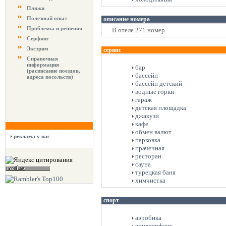
Пляжи
Полезный опыт
описание номера
Проблемы и решения
В отеле 271 номер.
Серфинг
Экстрим
сервис
Справочная
информация
бар
(расписание поездов,
бассейн
адреса посольств)
бассейн детский
водные горки
гараж
детская площадка
джакузи
кафе
обмен валют
реклама у нас
парковка
прачечная
ресторан
сауна
турецкая баня
химчистка
спорт
аэробика
виндсерфинг