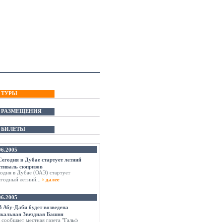
 ТУРЫ
 РАЗМЕЩЕНИЯ
 БИЛЕТЫ
06.2005
Сегодня в Дубае стартует летний
стиваль сюпризов
одня в Дубае (ОАЭ) стартует
годный летний...
далее
06.2005
В Абу-Даби будет возведена
икальная Звездная Башня
 сообщает местная газета "Гальф