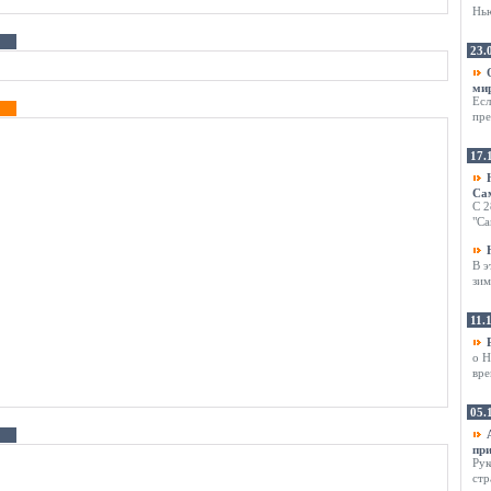
Нью
23.
ми
Есл
пре
17.
Са
С 2
"Са
В э
зим
11.
о Н
вре
05.
при
Рук
стр