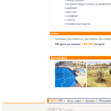
водные виды спорта и развлече
дайвинг
массаж
серфинг
сквош
теннисные корты
пляж
зонтики (бесплатно), шезлонги (бесплат
Метров до пляжа:
100-300
метров
фотографии
MEGA
TIS
Атлас мира
Аравия
Объедине