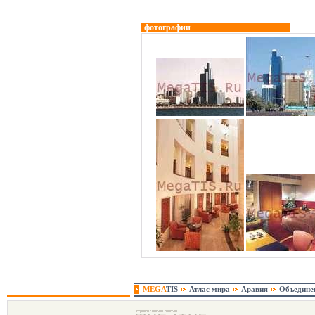
фотографии
MEGA
TIS
Атлас мира
Аравия
Объедине