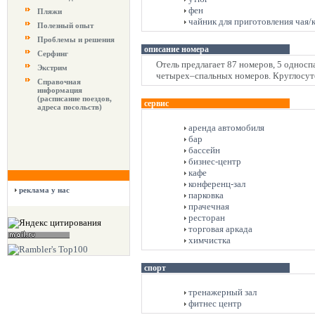
фен
Пляжи
чайник для приготовления чая/
Полезный опыт
Проблемы и решения
описание номера
Серфинг
Отель предлагает 87 номеров, 5 односп
Экстрим
четырех–спальных номеров. Круглосут
Справочная
информация
(расписание поездов,
сервис
адреса посольств)
аренда автомобиля
бар
бассейн
бизнес-центр
кафе
конференц-зал
реклама у нас
парковка
прачечная
ресторан
торговая аркада
химчистка
спорт
тренажерный зал
фитнес центр