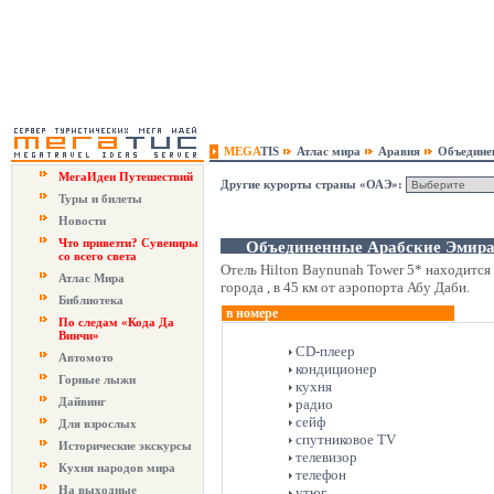
MEGA
TIS
Атлас мира
Аравия
Объедине
МегаИдеи Путешествий
Другие курорты страны «ОАЭ»:
Туры и билеты
Новости
Что привезти? Сувениры
Объединенные Арабские Эмираты
со всего света
Baynun
Отель Hilton Baynunah Tower 5* находится
Атлас Мира
города , в 45 км от аэропорта Абу Даби.
Библиотека
в номере
По следам «Кода Да
Винчи»
CD-плеер
Автомото
кондиционер
Горные лыжи
кухня
Дайвинг
радио
сейф
Для взрослых
спутниковое TV
Исторические экскурсы
телевизор
Кухня народов мира
телефон
На выходные
утюг