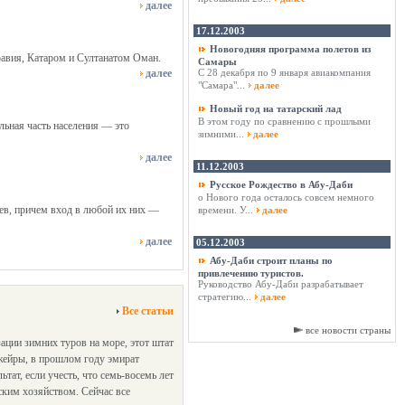
далее
17.12.2003
Новогодняя программа полетов из
равия, Катаром и Султанатом Оман.
Самары
далее
С 28 декабря по 9 января авиакомпания
"Самара"...
далее
Новый год на татарский лад
В этом году по сравнению с прошлыми
льная часть населения — это
зимними...
далее
далее
11.12.2003
Русское Рождество в Абу-Даби
о Нового года осталось совсем немного
ев, причем вход в любой их них —
времени. У...
далее
далее
05.12.2003
Абу-Даби строит планы по
привлечению туристов.
Руководство Абу-Даби разрабатывает
стратегию...
далее
Все статьи
все новости страны
ации зимних туров на море, этот штат
жейры, в прошлом году эмират
ат, если учесть, что семь-восемь лет
ьским хозяйством. Сейчас все