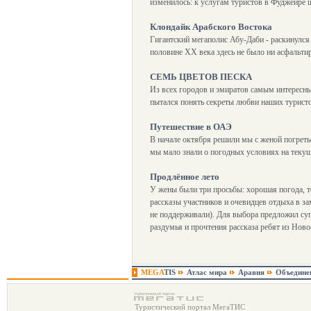
изменилось: к услугам туристов в Фуджейре 
Клондайк Арабского Востока
Гигантский мегаполис Абу-Даби - раскинулся
половине XX века здесь не было ни асфальтир
СЕМЬ ЦВЕТОВ ПЕСКА
Из всех городов и эмиратов самым интересны
пытался понять секреты любви наших туристо
Путешествие в ОАЭ
В начале октября решили мы с женой погреть
мы мало знали о погодных условиях на текущи
Продлённое лето
У жены были три просьбы: хорошая погода, тё
рассказы участников и очевидцев отдыха в за
не поддерживали). Для выбора предложил супр
раздумья и прочтения рассказа ребят из Нов
MEGA
TIS
Атлас мира
Аравия
Объедине
Туристический портал МегаТИС