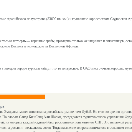
оке Аравийского полуострова (83600 кв. км.) и граничит с королевством Саудовская А
х только четверть — коренные арабы, примерно столько же индийцев и пакистанцев, оста
лижнего Востока и чернокожие из Восточной Африки.
 в каждом городе туристы найдут что-то интересное. В ОАЭ много очень хороших музе
йра
 Эмираты, менее известна на российском рынке, чем Дубай. Но с точки зрения организ
у. По словам Саида Бин Саид Али Шарки, председателя туристического управления Фуд
ей, из которых каждый седьмой был россиянином или жителем СНГ. Это неплохой результ
тыс., а россиян - нескольких сотен. Тогда население эмирата занималось в основном сел