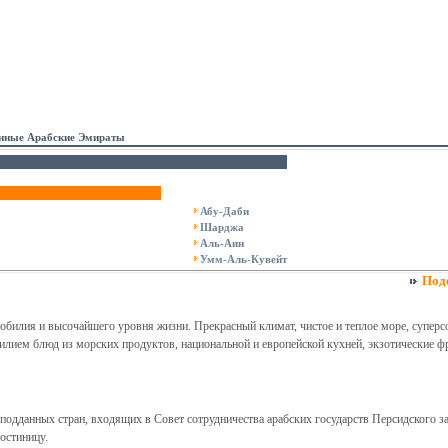
нные Арабские Эмираты
Абу-Даби
Шарджа
Аль-Аин
Умм-Аль-Кувейт
Под
обилия и высочайшего уровня жизни. Прекрасный климат, чистое и теплое море, супер
илием блюд из морских продуктов, национальной и европейской кухней, экзотические ф
одданных стран, входящих в Совет сотрудничества арабских государств Персидского за
остиницу.