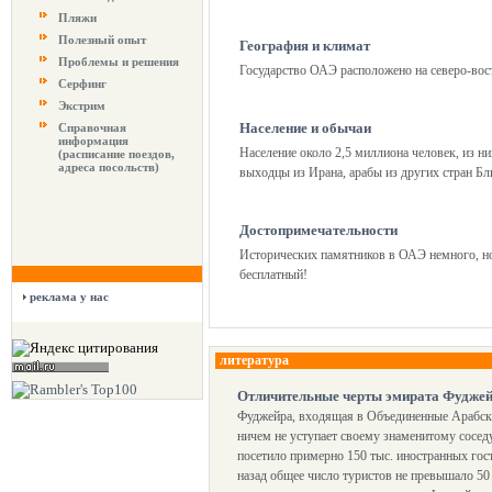
Пляжи
Полезный опыт
География и климат
Проблемы и решения
Государство ОАЭ расположено на северо-вост
Серфинг
Экстрим
Население и обычаи
Справочная
информация
Население около 2,5 миллиона человек, из ни
(расписание поездов,
адреса посольств)
выходцы из Ирана, арабы из других стран Б
Достопримечательности
Исторических памятников в ОАЭ немного, но
бесплатный!
реклама у нас
литература
Отличительные черты эмирата Фудже
Фуджейра, входящая в Объединенные Арабские
ничем не уступает своему знаменитому сосед
посетило примерно 150 тыс. иностранных гост
назад общее число туристов не превышало 50 