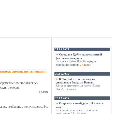
21.06.2005
Сегодня в Дубае стартует летний
фестиваль сюпризов
Сегодня в Дубае (ОАЭ) стартует
ежегодный летний...
далее
елитесь своими впечатлениями
20.06.2005
В Абу-Даби будет возведена
уникальная Звездная Башня
современные отели с отличным
Как сообщает местная газета "Гальф
рукты и овощи.
Ньюз",...
далее
далее
23.03.2005
Открылся самый дорогой отель в
лива, необходимо получить визу. Это
мире
Если вы можете заплатить за ночь
пребывания 25...
далее