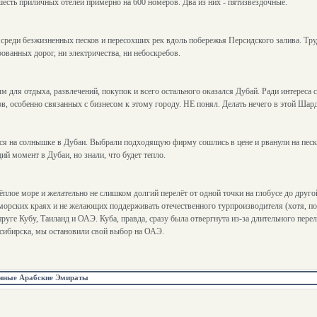
шесть приличных отелей примерно на 600 номеров. Два из них - пятизвездочные.
 среди безжизненных песков и пересохших рек вдоль побережья Персидского залива. Тру
ованных дорог, ни электричества, ни небоскребов.
м для отдыха, развлечений, покупок и всего остального оказался Дубай. Ради интереса
в, особенно связанных с бизнесом к этому городу. НЕ понял. Делать нечего в этой Шар
ся на солнышке в Дубаи. Выбрали подходящую фирму сошлись в цене и рванули на пески
й момент в Дубаи, но знали, что будет тепло.
плое море и желательно не слишком долгий перелёт от одной точки на глобусе до друго
морских краях и не желающих поддерживать отечественного турпроизводителя (хотя, по-
уге Кубу, Таиланд и ОАЭ. Куба, правда, сразу была отвергнута из-за длительного пере
осибирска, мы остановили свой выбор на ОАЭ.
нные Арабские Эмираты