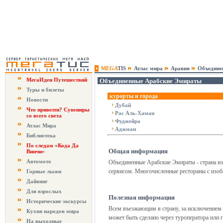
MEGA
TIS
Атлас мира
Аравия
Объедине
МегаИдеи Путешествий
Объединенные Арабские Эмираты
Туры и билеты
курорты и города
Новости
Дубай
Что привезти? Сувениры
Рас Аль-Хаман
со всего света
Фуджейра
Атлас Мира
Аджман
Библиотека
По следам «Кода Да
Общая информация
Винчи»
Автомото
Объединенные Арабские Эмираты - страна из
сервисом. Многочисленные рестораны с изоб
Горные лыжи
Дайвинг
Для взрослых
Полезная информация
Исторические экскурсы
Всем въезжающим в страну, за исключением п
Кухня народов мира
может быть сделано через туроператора или г
На выходные