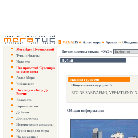
MEGA
TIS
Атлас мира
Аравия
Объедине
МегаИдеи Путешествий
Другие курорты страны «ОАЭ»:
Туры и билеты
Дубай
Новости
Что привезти? Сувениры
со всего света
Атлас Мира
глазами туристов
Библиотека
Общая оценка курорта: 5
По следам «Кода Да
ETO NE ZABIVAEMO, VPE4ATLENIY N
Винчи»
Автомото
Горные лыжи
Общая информация
Дайвинг
Для взрослых
Исторические экскурсы
Кухня народов мира
На выходные