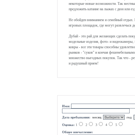
некоторые новые возможности. Так местны
предложить катание на лыжах с дюн или ез
Не обойден вниманием и семейный отдых. 
игровых площадок, где могут развлечься де
Дубай - это рай для желающих сделать поку
модельные изделия, фото- и видеокамеры, 
ковры - все эти товары способны удовлетво
рынков - "суков" и кончая фешенебельными
множество выгодных покупок. Так что - ре
и радушный прием!
оцени курорт
Имя:
Дата пребывания:
месяц
год
Оценка:
1
2
3
4
5
Общее впечатление: