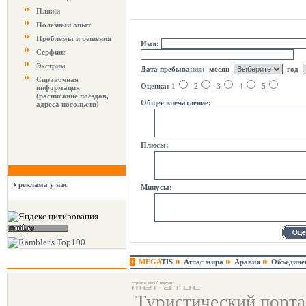
Пляжи
Полезный опыт
оцени курорт
Проблемы и решения
Имя:
Серфинг
Экстрим
Дата пребывания:
месяц
год
Справочная
Оценка:
1
2
3
4
5
информация
(расписание поездов,
Общее впечатление:
адреса посольств)
Плюсы:
реклама у нас
Минусы:
MEGA
TIS
Атлас мира
Аравия
Объедине
Туристический порт