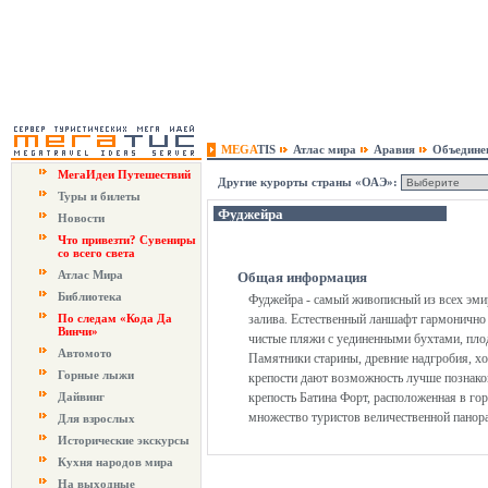
MEGA
TIS
Атлас мира
Аравия
Объедине
МегаИдеи Путешествий
Другие курорты страны «ОАЭ»:
Туры и билеты
Фуджейра
Новости
Что привезти? Сувениры
со всего света
Атлас Мира
Общая информация
Библиотека
Фуджейра - самый живописный из всех эми
По следам «Кода Да
залива. Естественный ланшафт гармонично с
Винчи»
чистые пляжи с уединенными бухтами, пло
Автомото
Памятники старины, древние надгробия, х
Горные лыжи
крепости дают возможность лучше познаком
Дайвинг
крепость Батина Форт, расположенная в го
множество туристов величественной панор
Для взрослых
Исторические экскурсы
Кухня народов мира
На выходные